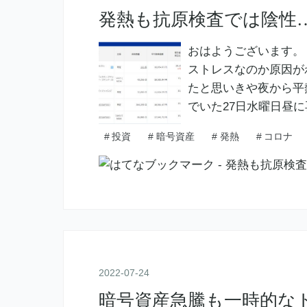
発熱も抗原検査では陰性
おはようございます。
ストレスなのか原因がわ
たと思いきや夜から平
でいた27日水曜日昼に再
#
投資
#
暗号資産
#
発熱
#
コロナ
2022
-
07
-
24
暗号資産急騰も一時的な