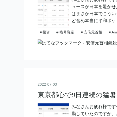
ュースが日本を驚かせ
はまさか日本でこうい
ど含め本当に平和ボケ
#
投資
#
暗号資産
#
安倍元首相
#
Am
2022
-
07
-
03
東京都心で9日連続の猛暑
みなさんお疲れ様です
勤していたのですが、